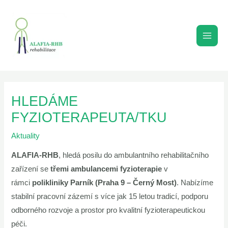
Přeskočit
MAI
na
MEN
obsah
HLEDÁME
FYZIOTERAPEUTA/TKU
Aktuality
ALAFIA-RHB
, hledá posilu do ambulantního rehabilitačního
zařízení se
třemi ambulancemi fyzioterapie
v
rámci
polikliniky Parník (Praha 9 – Černý Most)
. Nabízíme
stabilní pracovní zázemí s více jak 15 letou tradicí, podporu
odborného rozvoje a prostor pro kvalitní fyzioterapeutickou
péči.