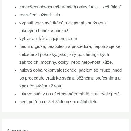
zmenšení obvodu ošetřených oblastí těla – zeštíhlení
rozrušení ložisek tuku
vypnutí vazivové tkáně a zlepšení zadržování
tukových buněk v podkoží
vyhlazení kůže a její omlazení
nechirurgická, bezbolestná procedura, neporušuje se
celostnost pokožky, jako jizvy po chirurgických
zákrocích, modřiny, otoky, nebo nerovnosti kůže.
nulová doba rekonvalescence, pacient se může ihned
po proceduře vrátit ke svému běžnému profesnímu a
společenskému životu.
tukové buňky na ošetřovaném místě jsou trvale pryč.
není potřeba držet žádnou speciální dietu