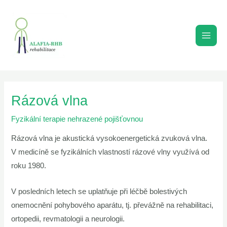
Přeskočit
MAI
na
MEN
obsah
Rázová vlna
Fyzikální terapie nehrazené pojišťovnou
Rázová vlna je akustická vysokoenergetická zvuková vlna.
V medicíně se fyzikálních vlastností rázové vlny využívá od
roku 1980.
V posledních letech se uplatňuje při léčbě bolestivých
onemocnění pohybového aparátu, tj. převážně na rehabilitaci,
ortopedii, revmatologii a neurologii.