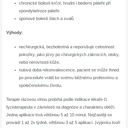
chronické bolesti krční, hrudní i bederní páteře při
spondylartroze páteře
úponové bolesti šlach a svalů
Výhody:
nechirurgická, bezbolestná a neporušuje celostnost
pokožky, jako jizvy po chirurgických zákrocích, otoky,
nebo nerovnosti kůže.
nulová doba rekonvalescence, pacient se může ihned
po proceduře vrátit ke svému běžnému profesnímu a
společenskému životu.
Terapie rázovou vlnou probíhá podle indikace lékaře či
fyzioterapeuta v závislosti na diagnóze a charakteru obtíží.
Jedna aplikace trvá většinou 5 až 10 minut. Nejčastěji se
provádí 1 až 2x týdně, většinou 3 až 5 aplikací. (výjimku tvoří