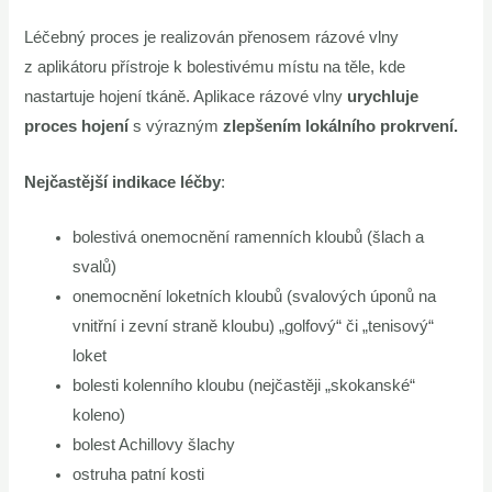
Léčebný proces je realizován přenosem rázové vlny
z aplikátoru přístroje k bolestivému místu na těle, kde
nastartuje hojení tkáně. Aplikace rázové vlny
urychluje
proces hojení
s výrazným
zlepšením lokálního prokrvení.
Nejčastější indikace léčby
:
bolestivá onemocnění ramenních kloubů (šlach a
svalů)
onemocnění loketních kloubů (svalových úponů na
vnitřní i zevní straně kloubu) „golfový“ či „tenisový“
loket
bolesti kolenního kloubu (nejčastěji „skokanské“
koleno)
bolest Achillovy šlachy
ostruha patní kosti