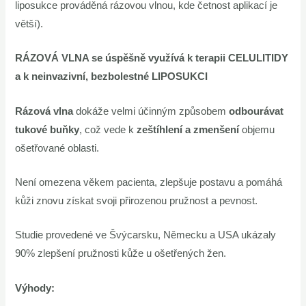
liposukce prováděná rázovou vlnou, kde četnost aplikací je
větší).
RÁZOVÁ VLNA se úspěšně využívá k terapii
CELULITIDY
a k neinvazivní, bezbolestné
LIPOSUKCI
Rázová vlna
dokáže velmi účinným způsobem
odbourávat
tukové buňky
, což vede k
zeštíhlení a zmenšení
objemu
ošetřované oblasti.
Není omezena věkem pacienta, zlepšuje postavu a pomáhá
kůži znovu získat svoji přirozenou pružnost a pevnost.
Studie provedené ve Švýcarsku, Německu a USA ukázaly
90% zlepšení pružnosti kůže u ošetřených žen.
Výhody: