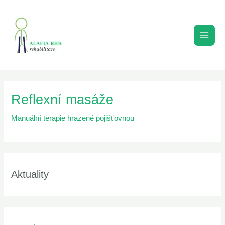
Přeskočit
MAI
na
MEN
obsah
Reflexní masáže
Manuální terapie hrazené pojišťovnou
Aktuality